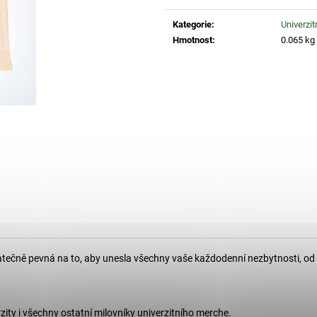
Měrná
260 Kč
1 110 Kč
cena:
Kategorie
:
Univerzi
Hmotnost
:
0.065 kg
tatečně pevná na to, aby unesla všechny vaše každodenní nezbytnosti, od
ity i všechny ostatní milovníky univerzitního merche.