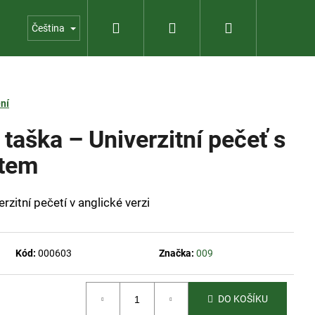
Hledat
Přihlášení
Nákupní
Kontakty
Provozní zahradnictví
Čeština
košík
ní
taška – Univerzitní pečeť s
xtem
erzitní pečetí v anglické verzi
Kód:
000603
Značka:
009
DO KOŠÍKU
KOLEKCE VÍN