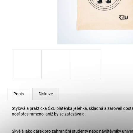
80 Kč
Popis
Diskuze
Stylová a praktická ČZU plátěnka je lehká, skladná a zároveň dos
nosí přes rameno, aniž by se zařezávala.
Skvělá jako dárek pro zahraniční studenty nebo návštěvníky univerz