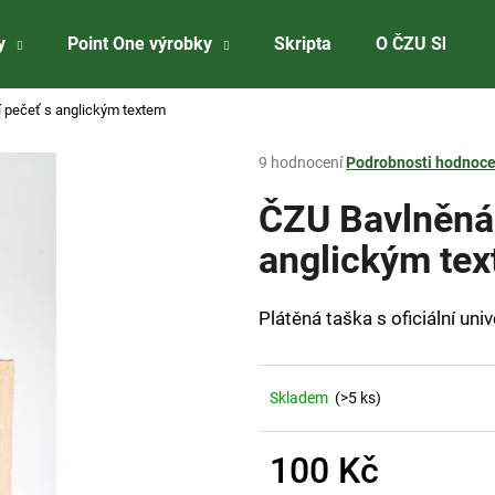
y
Point One výrobky
Skripta
O ČZU Shopu
í pečeť s anglickým textem
Co potřebujete najít?
Průměrné
9 hodnocení
Podrobnosti hodnoce
hodnocení
produktu
ČZU Bavlněná 
HLEDAT
je
3,7
anglickým te
z
5
Doporučujeme
hvězdiček.
Plátěná taška s oficiální univ
Skladem
(>5 ks)
100 Kč
ČZU RYZLINK RÝNSKÝ 2023
ČZU PRÉMIOVÁ 