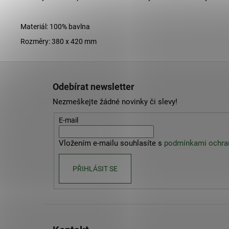
Materiál: 100% bavlna
Rozměry: 380 x 420 mm
Z
á
Odebírat newsletter
p
Nezmeškejte žádné novinky či slevy!
a
t
E-mail
í
Vložením e-mailu souhlasíte s
podmínkami ochran
PŘIHLÁSIT SE