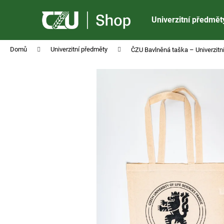
K
Přejít
na
o
Univerzitní předmět
obsah
Zpět
Zpět
š
do
do
í
Domů
Univerzitní předměty
ČZU Bavlněná taška – Univerzitn
obchodu
obchodu
k
ČZU SLUNEČNÍ BRÝLE