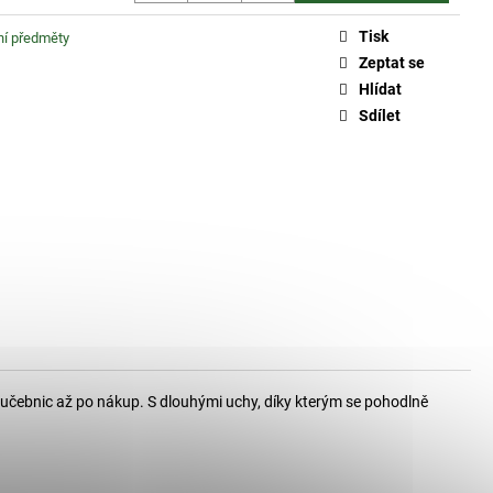
Tisk
tní předměty
Zeptat se
Hlídat
Sdílet
 učebnic až po nákup. S dlouhými uchy, díky kterým se pohodlně