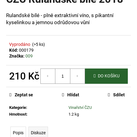
je
a
4,0
z
j
Rulandské bílé - plně extraktivní víno, s pikantní
5
kyselinkou a jemnou odrůdovou vůní
í
hvězdiček.
t
?
Vyprodáno
(>5 ks)
Kód:
000179
Značka:
009
HLEDAT
210 Kč
DO KOŠÍKU
Měrná
cena:
Zeptat se
Hlídat
Sdílet
D
o
Kategorie
:
Vinařství ČZU
p
Hmotnost
:
1.2 kg
o
r
u
Popis
Diskuze