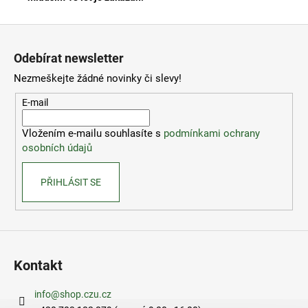
Z
á
Odebírat newsletter
p
Nezmeškejte žádné novinky či slevy!
a
t
E-mail
í
Vložením e-mailu souhlasíte s
podmínkami ochrany
osobních údajů
PŘIHLÁSIT SE
Kontakt
info
@
shop.czu.cz