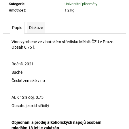
č
Kategorie
:
Univerzitní předměty
u
Hmotnost
:
1.2 kg
j
e
m
Popis
Diskuze
e
Víno vyrobené ve vinařském středisku Mělník ČZU v Praze.
Obsah 0,75 l.
ČZU
RYZLINK
RÝNSKÝ
2023
Ročník 2021
260
Suché
Kč
České zemské víno
ALK 12% obj. 0,75l
Obsahuje oxid siřičitý
Objednání a prodej alkoholických nápojů
osobám
mladším 18 let je zakázán.