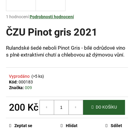
a
j
Průměrné
1 hodnocení
Podrobnosti hodnocení
í
hodnocení
produktu
ČZU Pinot gris 2021
t
je
?
5,0
z
Rulandské šedé neboli Pinot Gris - bílé odrůdové víno
5
s plně extraktivní chutí a chlebovou až dýmovou vůní.
hvězdiček.
HLEDAT
Vyprodáno
(>5 ks)
Kód:
000183
Značka:
009
D
o
200 Kč
DO KOŠÍKU
p
o
Měrná
cena:
r
Zeptat se
Hlídat
Sdílet
u