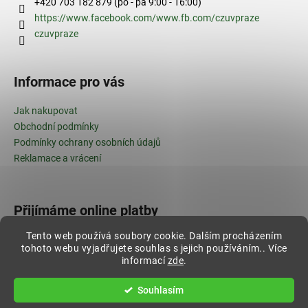
+420 703 182 879 (po - pá 9:00 - 16:00)
https://www.facebook.com/www.fb.com/czuvpraze
czuvpraze
Informace pro vás
Jak nakupovat
Obchodní podmínky
Podmínky ochrany osobních údajů
Reklamace a vrácení
Přijímáme online platby
Tento web používá soubory cookie. Dalším procházením
tohoto webu vyjadřujete souhlas s jejich používáním.. Více
informací
zde
.
Vytvořil Shoptet
Souhlasím