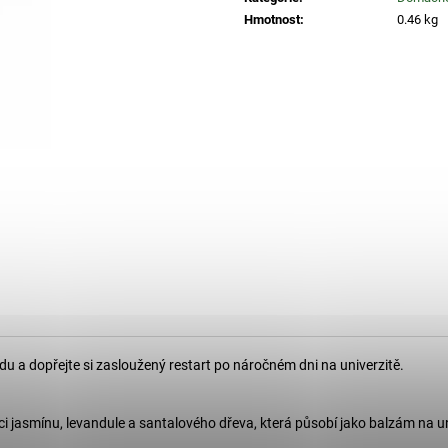
MATNÉ
74 Kč
Hmotnost
:
0.46 kg
34 Kč
u a dopřejte si zasloužený restart po náročném dni na univerzitě.
ici jasmínu, levandule a santalového dřeva, která působí jako balzám na u