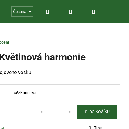
Hledat
Přihlášení
Nákupní
Kontakty
Provozní zahradnictví
Čeština
košík
ocení
 Květinová harmonie
 sójového vosku
Kód:
000794
DO KOŠÍKU
V KRABIČCE
Tisk
ost