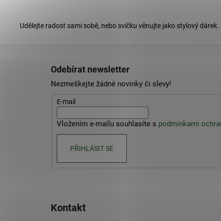
Udělejte radost sami sobě, nebo svíčku věnujte jako stylový dárek.
Z
á
Odebírat newsletter
p
Nezmeškejte žádné novinky či slevy!
a
t
E-mail
í
Vložením e-mailu souhlasíte s
podmínkami ochran
PŘIHLÁSIT SE
Kontakt