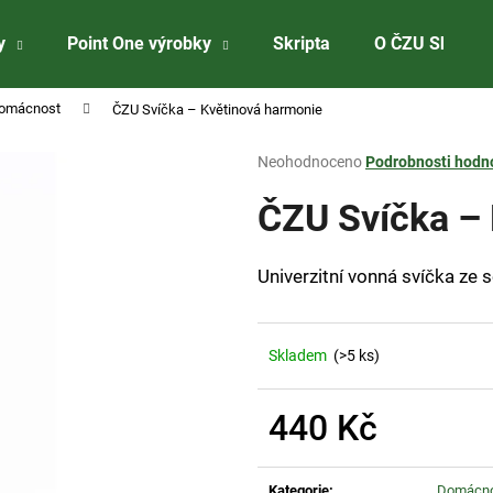
y
Point One výrobky
Skripta
O ČZU Shopu
omácnost
ČZU Svíčka – Květinová harmonie
Co potřebujete najít?
Průměrné
Neohodnoceno
Podrobnosti hodn
hodnocení
produktu
ČZU Svíčka –
HLEDAT
je
0,0
z
Univerzitní vonná svíčka ze
5
Doporučujeme
hvězdiček.
Skladem
(>5 ks)
440 Kč
Měrná
ČZU HLINÍKOVÉ KULIČKOVÉ PERO
ČZU ODZNÁČEK 
cena:
Kategorie
:
Domácn