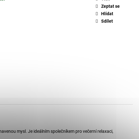
Zeptat se
Hlídat
Sdílet
navenou mysl. Je ideálním společníkem pro večerní relaxaci,