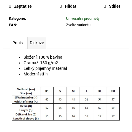
č
cena:
Zeptat se
Hlídat
Sdílet
u
j
Kategorie
:
Univerzitní předměty
e
EAN
:
Zvolte variantu
m
e
Popis
Diskuze
ČZU
TUŽKA
Složení: 100 % bavlna
ČERNÁ
Gramáž: 180 g/m2
12
Lehký příjemný materiál
Kč
Moderní střih