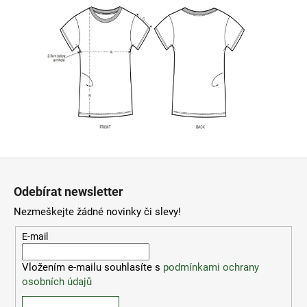
Z
á
Odebírat newsletter
p
Nezmeškejte žádné novinky či slevy!
a
t
E-mail
í
Vložením e-mailu souhlasíte s
podmínkami ochrany
osobních údajů