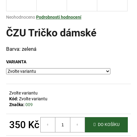
a
j
Průměrné
Neohodnoceno
Podrobnosti hodnocení
í
hodnocení
produktu
ČZU Tričko dámské
t
je
?
0,0
z
Barva: zelená
5
hvězdiček.
VARIANTA
HLEDAT
Zvolte variantu
D
Kód:
Zvolte variantu
o
Značka:
009
p
o
350 Kč
r
DO KOŠÍKU
u
Měrná