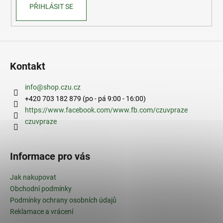
PŘIHLÁSIT SE
Kontakt
info
@
shop.czu.cz
+420 703 182 879 (po - pá 9:00 - 16:00)
https://www.facebook.com/www.fb.com/czuvpraze
czuvpraze
Informace pro vás
Jak nakupovat
Obchodní podmínky
Podmínky ochrany osobních údajů
Reklamace a vrácení