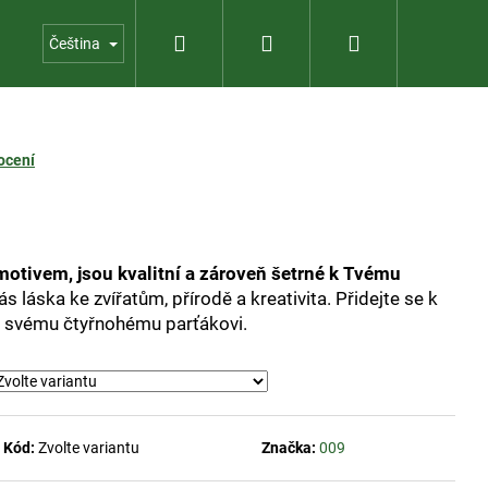
Hledat
Přihlášení
Nákupní
Kontakty
Provozní zahradnictví
Čeština
košík
ocení
otivem, jsou kvalitní a zároveň šetrné k Tvému
ás láska ke zvířatům, přírodě a kreativita. Přidejte se k
 i svému čtyřnohému parťákovi.
Kód:
Zvolte variantu
Značka:
009
KOLEKCE VÍN