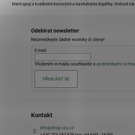
které spojí s kvalitními kovovými a bavlněnými doplňky. Hotové n
Z
á
Odebírat newsletter
p
Nezmeškejte žádné novinky či slevy!
a
t
E-mail
í
Vložením e-mailu souhlasíte s
podmínkami ochran
PŘIHLÁSIT SE
Kontakt
info
@
shop.czu.cz
+420 703 182 879 (po - pá 9:00 - 16:00)