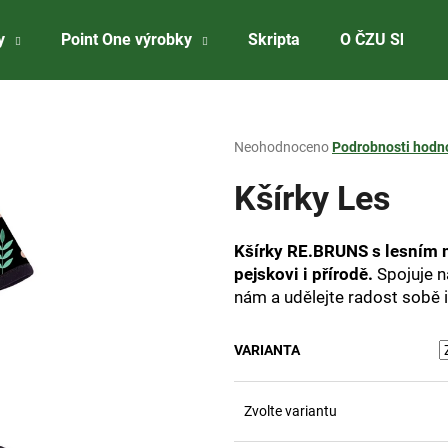
y
Point One výrobky
Skripta
O ČZU Shopu
Co potřebujete najít?
Průměrné
Neohodnoceno
Podrobnosti hodn
hodnocení
produktu
Kšírky Les
HLEDAT
je
0,0
z
Kšírky RE.BRUNS s lesním m
5
Doporučujeme
pejskovi i přírodě.
Spojuje n
hvězdiček.
nám a udělejte radost sobě
VARIANTA
Zvolte variantu
ČZU RYZLINK RÝNSKÝ 2023
ČZU PRÉMIOVÁ 