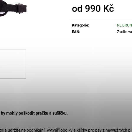
260 Kč
1 110 Kč
od
990 Kč
Měrná
cena:
Kategorie
:
RE.BRU
EAN
:
Zvolte va
 by mohly poškodit pračku a sušičku.
ogii a udržitelné podnikání. Vytváří obojky a kšírky pro psy z nevyužitých 