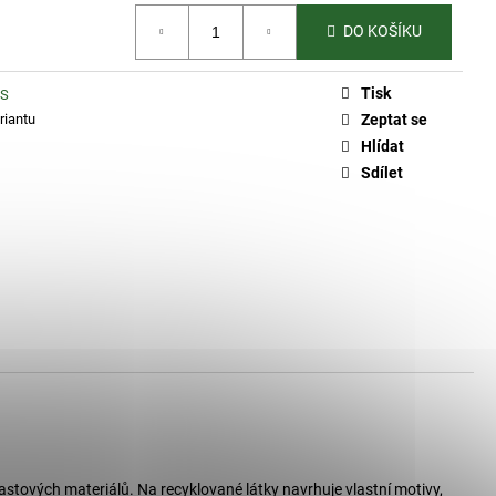
DO KOŠÍKU
Tisk
NS
riantu
Zeptat se
Hlídat
Sdílet
plastových materiálů. Na recyklované látky navrhuje vlastní motivy,