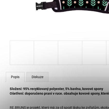
80 Kč
Popis
Diskuze
Složení: 95% recyklovaný polyester, 5% bavlna, kovové spony
Ošetření: doporučeno praní v ruce. obsahuje kovové spony, které
RE.BRUNS je projekt, který má za cíl spojit lásku ke zvířatům, ekol