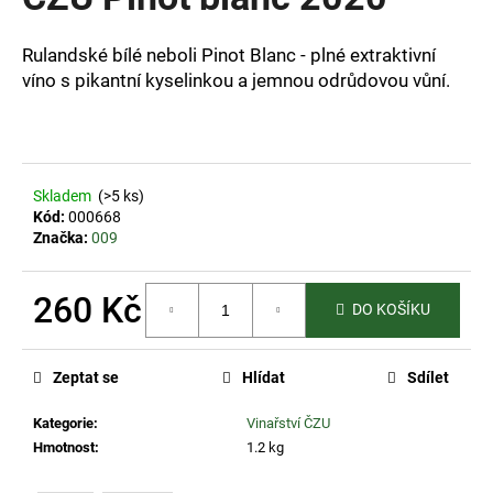
je
a
4,5
z
j
Rulandské bílé neboli Pinot Blanc - plné extraktivní
5
víno s pikantní kyselinkou a jemnou odrůdovou vůní.
í
hvězdiček.
t
?
Skladem
(>5 ks)
Kód:
000668
Značka:
009
HLEDAT
260 Kč
DO KOŠÍKU
Měrná
D
cena:
o
Zeptat se
Hlídat
Sdílet
p
o
Kategorie
:
Vinařství ČZU
r
Hmotnost
:
1.2 kg
u