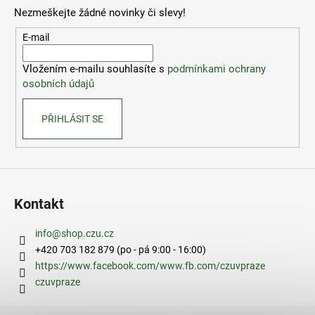
p
Nezmeškejte žádné novinky či slevy!
a
t
E-mail
í
Vložením e-mailu souhlasíte s
podmínkami ochrany
osobních údajů
PŘIHLÁSIT SE
Kontakt
info
@
shop.czu.cz
+420 703 182 879 (po - pá 9:00 - 16:00)
https://www.facebook.com/www.fb.com/czuvpraze
czuvpraze