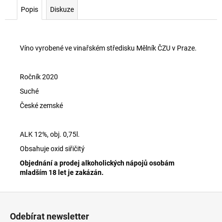
č
Popis
Diskuze
u
j
e
m
Víno vyrobené ve vinařském středisku Mělník ČZU v Praze.
e
Ročník 2020
ČZU
Suché
MED
KVĚTOVÝ
České zemské
240
Kč
ALK 12%, obj. 0,75l.
Obsahuje oxid siřičitý
Objednání a prodej alkoholických nápojů
osobám
mladším 18 let je zakázán.
Z
á
Odebírat newsletter