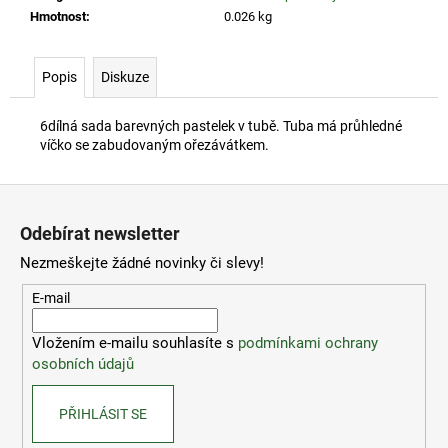
č
Hmotnost
:
0.026 kg
u
j
e
Popis
Diskuze
m
e
6dílná sada barevných pastelek v tubě. Tuba má průhledné
víčko se zabudovaným ořezávátkem.
ČZU
RYZLINK
Z
RÝNSKÝ
á
2023
Odebírat newsletter
p
260
Nezmeškejte žádné novinky či slevy!
Kč
a
t
E-mail
í
Vložením e-mailu souhlasíte s
podmínkami ochrany
osobních údajů
PŘIHLÁSIT SE