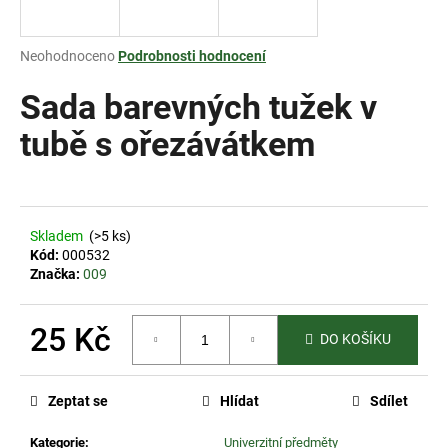
a
j
Průměrné
Neohodnoceno
Podrobnosti hodnocení
í
hodnocení
produktu
Sada barevných tužek v
t
je
?
0,0
tubě s ořezávátkem
z
5
hvězdiček.
HLEDAT
Skladem
(>5 ks)
Kód:
000532
Značka:
009
D
25 Kč
o
DO KOŠÍKU
p
Měrná
o
cena:
Zeptat se
Hlídat
Sdílet
r
u
Kategorie
:
Univerzitní předměty