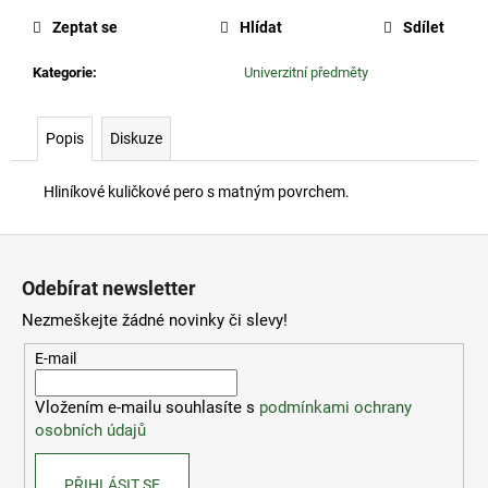
č
cena:
u
Zeptat se
Hlídat
Sdílet
j
e
Kategorie
:
Univerzitní předměty
m
e
Popis
Diskuze
ČZU
Hliníkové kuličkové pero s matným povrchem.
RYZLINK
RÝNSKÝ
2023
Z
á
260
Odebírat newsletter
Kč
p
Nezmeškejte žádné novinky či slevy!
a
t
E-mail
í
Vložením e-mailu souhlasíte s
podmínkami ochrany
osobních údajů
PŘIHLÁSIT SE