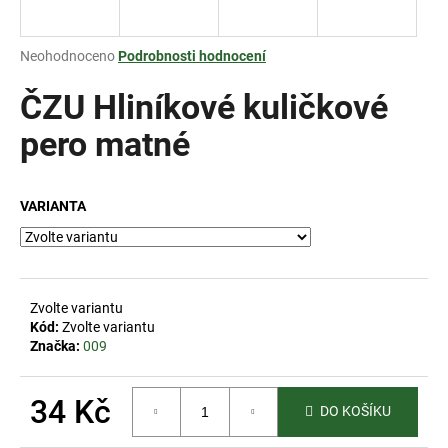
a
j
Průměrné
Neohodnoceno
Podrobnosti hodnocení
í
hodnocení
produktu
ČZU Hliníkové kuličkové
t
je
?
0,0
pero matné
z
5
hvězdiček.
VARIANTA
HLEDAT
Zvolte variantu
D
Kód:
Zvolte variantu
o
Značka:
009
p
o
34 Kč
r
DO KOŠÍKU
u
Měrná