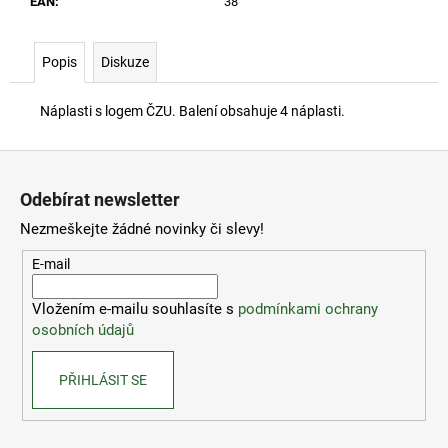
č
EAN
:
38
u
j
Popis
Diskuze
e
m
e
Náplasti s logem ČZU. Balení obsahuje 4 náplasti.
Z
ČZU
á
ODZNÁČEK
Odebírat newsletter
p
25
Nezmeškejte žádné novinky či slevy!
Kč
a
t
E-mail
í
Vložením e-mailu souhlasíte s
podmínkami ochrany
osobních údajů
PŘIHLÁSIT SE