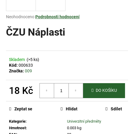
a
j
Průměrné
Neohodnoceno
Podrobnosti hodnocení
í
hodnocení
produktu
ČZU Náplasti
t
je
?
0,0
z
5
hvězdiček.
Skladem
(>5 ks)
Kód:
000633
HLEDAT
Značka:
009
18 Kč
DO KOŠÍKU
D
Měrná
o
cena:
p
Zeptat se
Hlídat
Sdílet
o
r
Kategorie
:
Univerzitní předměty
u
Hmotnost
:
0.003 kg