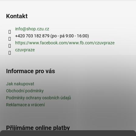
Kontakt
info
@
shop.czu.cz
+420 703 182 879 (po - pá 9:00 - 16:00)
https://www.facebook.com/www.fb.com/czuvpraze
czuvpraze
Informace pro vás
Jak nakupovat
Obchodní podmínky
Podmínky ochrany osobních údajů
Reklamace a vrácení
Přijímáme online platby