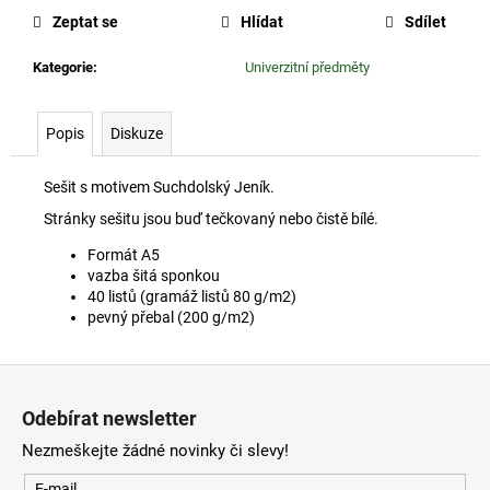
č
Zeptat se
Hlídat
Sdílet
u
j
Kategorie
:
Univerzitní předměty
e
m
e
Popis
Diskuze
ČZU
Sešit s motivem Suchdolský Jeník.
RULANDSKÉ
Stránky sešitu jsou buď tečkovaný nebo čistě bílé.
MODRÉ
2012
Formát A5
200
vazba šitá sponkou
Kč
40 listů (gramáž listů 80 g/m2)
pevný přebal (200 g/m2)
Z
á
Odebírat newsletter
p
Nezmeškejte žádné novinky či slevy!
a
E-mail