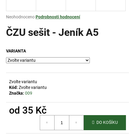
a
j
Průměrné
Neohodnoceno
Podrobnosti hodnocení
í
hodnocení
produktu
ČZU sešit - Jeník A5
t
je
?
0,0
z
VARIANTA
5
hvězdiček.
HLEDAT
Zvolte variantu
Kód:
Zvolte variantu
Značka:
009
D
o
od
35 Kč
p
o
Měrná
r
DO KOŠÍKU
cena:
u