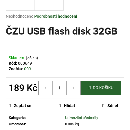
a
j
Průměrné
Neohodnoceno
Podrobnosti hodnocení
í
hodnocení
produktu
ČZU USB flash disk 32GB
t
je
?
0,0
z
5
hvězdiček.
Skladem
(>5 ks)
Kód:
000649
HLEDAT
Značka:
009
189 Kč
DO KOŠÍKU
D
Měrná
o
cena:
p
Zeptat se
Hlídat
Sdílet
o
r
Kategorie
:
Univerzitní předměty
u
Hmotnost
:
0.005 kg