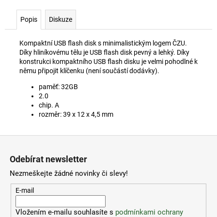
č
u
Popis
Diskuze
j
e
m
Kompaktní USB flash disk s minimalistickým logem ČZU.
Díky hliníkovému tělu je USB flash disk pevný a lehký. Díky
e
konstrukci kompaktního USB flash disku je velmi pohodlné k
němu připojit klíčenku (není součástí dodávky).
ČZU
paměť: 32GB
ODZNÁČEK
2.0
25
chip. A
Kč
rozměr: 39 x 12 x 4,5 mm
Z
á
Odebírat newsletter
p
Nezmeškejte žádné novinky či slevy!
a
t
E-mail
í
Vložením e-mailu souhlasíte s
podmínkami ochrany